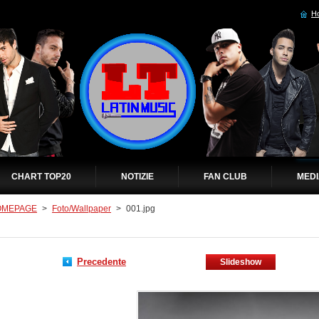
H
CHART TOP20
NOTIZIE
FAN CLUB
MED
OMEPAGE
>
Foto/Wallpaper
>
001.jpg
Precedente
Slideshow