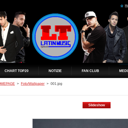
H
CHART TOP20
NOTIZIE
FAN CLUB
MED
OMEPAGE
>
Foto/Wallpaper
>
001.jpg
Slideshow