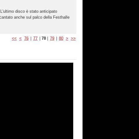
L'ultimo disco è stato anticipato
 cantato anche sul palco della Festhalle
<<
<
76
|
77
|
78
|
79
|
80
>
>>