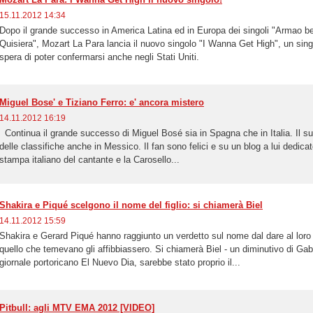
15.11.2012 14:34
Dopo il grande successo in America Latina ed in Europa dei singoli "Armao 
Quisiera", Mozart La Para lancia il nuovo singolo "I Wanna Get High", un singol
spera di poter confermarsi anche negli Stati Uniti.
Miguel Bose' e Tiziano Ferro: e' ancora mistero
14.11.2012 16:19
Continua il grande successo di Miguel Bosé sia in Spagna che in Italia. Il su
delle classifiche anche in Messico. Il fan sono felici e su un blog a lui dedicato r
stampa italiano del cantante e la Carosello...
Shakira e Piqué scelgono il nome del figlio: si chiamerà Biel
14.11.2012 15:59
Shakira e Gerard Piqué hanno raggiunto un verdetto sul nome dal dare al loro 
quello che temevano gli affibbiassero. Si chiamerà Biel - un diminutivo di Gab
giornale portoricano El Nuevo Dia, sarebbe stato proprio il...
Pitbull: agli MTV EMA 2012 [VIDEO]