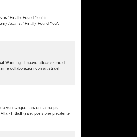
esias "Finally Found You" in
 Samy Adams. "Finally Found You",
bal Warming" il nuovo attessissimo di
sime collaborazioni con artisti del
 le venticinque canzoni latine più
lla - Pitbull (sale, posizione precdente