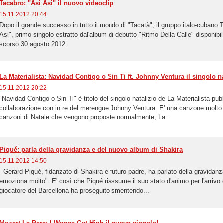
Tacabro: "Asi Asi" il nuovo videoclip
15.11.2012 20:44
Dopo il grande successo in tutto il mondo di "Tacatà", il gruppo italo-cubano 
Asi", primo singolo estratto dal'album di debutto "Ritmo Della Calle" disponibile 
scorso 30 agosto 2012.
La Materialista: Navidad Contigo o Sin Ti ft. Johnny Ventura il singolo na
15.11.2012 20:22
"Navidad Contigo o Sin Ti" è titolo del singolo natalizio de La Materialista pub
collaborazione con in re del merengue Johnny Ventura. E' una canzone molto a
canzoni di Natale che vengono proposte normalmente, La...
Piqué: parla della gravidanza e del nuovo album di Shakira
15.11.2012 14:50
Gerard Piqué, fidanzato di Shakira e futuro padre, ha parlato della gravidanz
emoziona molto". E' così che Piqué riassume il suo stato d'animo per l'arrivo d
giocatore del Barcellona ha proseguito smentendo...
Mozart La Para: I Wanna Get High il nuovo singolo!