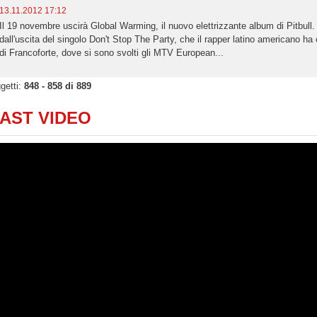
13.11.2012 17:12
Il 19 novembre uscirà Global Warming, il nuovo elettrizzante album di Pitbull. 
dall'uscita del singolo Don't Stop The Party, che il rapper latino americano ha
di Francoforte, dove si sono svolti gli MTV European...
getti:
848 - 858 di 889
AST VIDEO