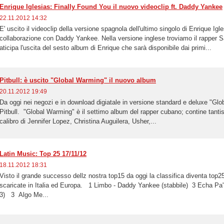
Enrique Iglesias: Finally Found You il nuovo videoclip ft. Daddy Yankee
22.11.2012 14:32
E' uscito il videoclip della versione spagnola dell'ultimo singolo di Enrique Igl
collaborazione con Daddy Yankee. Nella versione inglese troviamo il rapper
aticipa l'uscita del sesto album di Enrique che sarà disponibile dai primi...
Pitbull: è uscito "Global Warming" il nuovo album
20.11.2012 19:49
Da oggi nei negozi e in download digiatale in versione standard e deluxe "Glo
Pitbull. "Global Warming" è il settimo album del rapper cubano; contine tantis
calibro di Jennifer Lopez, Christina Auguilera, Usher,...
Latin Music: Top 25 17/11/12
18.11.2012 18:31
Visto il grande successo dellz nostra top15 da oggi la classifica diventa top25
scaricate in Italia ed Europa. 1 Limbo - Daddy Yankee (stabbile) 3 Echa Pa' A
3) 3 Algo Me...