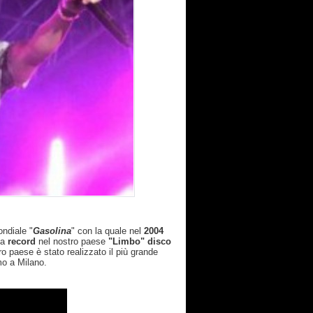
ondiale "
Gasolina
"
con la quale nel
2004
a
record
nel nostro paese
"Limbo" disco
o paese è stato realizzato il più grande
umo a Milano.