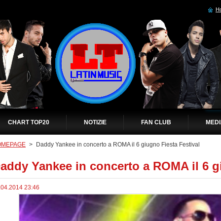
H
CHART TOP20
NOTIZIE
FAN CLUB
MED
OMEPAGE
>
Daddy Yankee in concerto a ROMA il 6 giugno Fiesta Festival
addy Yankee in concerto a ROMA il 6 gi
.04.2014 23:46