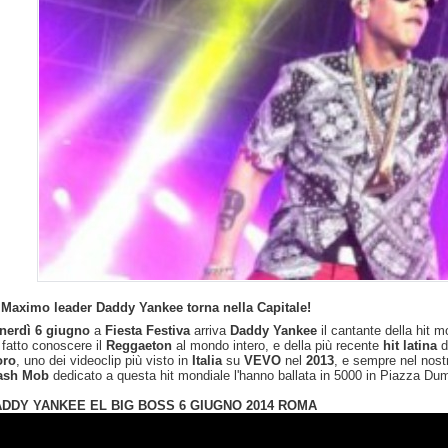
 Maximo leader Daddy Yankee torna nella Capitale!
nerdì 6 giugno
a
Fiesta Festiva
arriva
Daddy Yankee
il cantante della hit m
 fatto conoscere il
Reggaeton
al mondo intero,
e della più recente
hit latina
d
oro
, uno dei videoclip più visto in
Italia
su
VEVO
nel
2013
, e sempre nel nostr
ash Mob
dedicato a questa hit mondiale l'hanno ballata in 5000 in Piazza D
DDY YANKEE EL BIG BOSS 6 GIUGNO 2014 ROMA