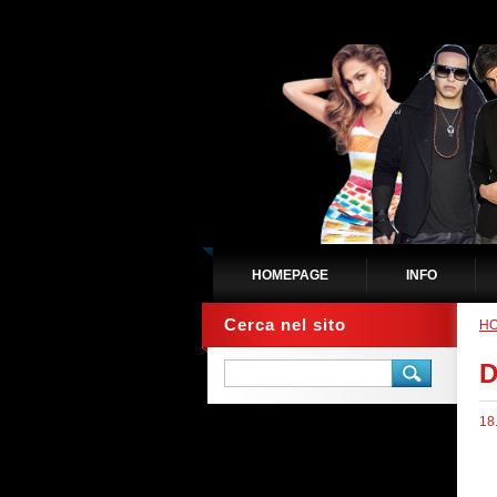
HOMEPAGE
INFO
Cerca nel sito
H
D
18