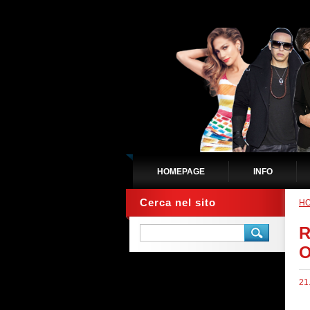
HOMEPAGE
INFO
Cerca nel sito
H
R
O
21