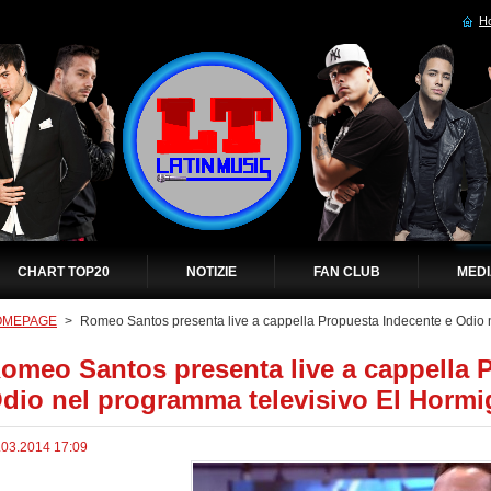
H
CHART TOP20
NOTIZIE
FAN CLUB
MED
OMEPAGE
>
Romeo Santos presenta live a cappella Propuesta Indecente e Odio 
omeo Santos presenta live a cappella 
dio nel programma televisivo El Hormi
.03.2014 17:09