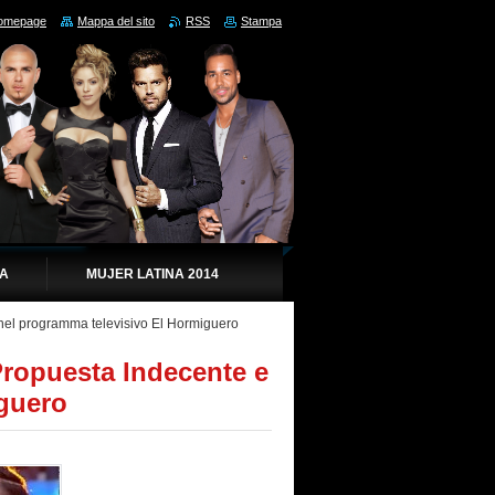
omepage
Mappa del sito
RSS
Stampa
IA
MUJER LATINA 2014
nel programma televisivo El Hormiguero
Propuesta Indecente e
guero