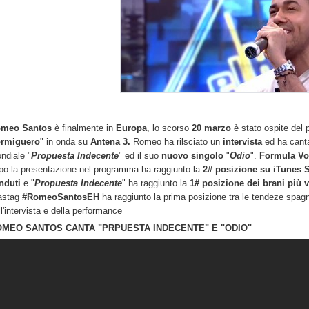
meo Santos
è finalmente in
Europa
, lo scorso
20 marzo
è stato ospite del
rmiguero
" in onda su
Antena 3.
Romeo ha rilsciato un
intervista
ed ha cant
ndiale "
Propuesta Indecente
" ed il suo
nuovo singolo
"
Odio
".
Formula Vo
po la presentazione nel programma ha raggiunto la
2# posizione su iTunes 
nduti
e "
Propuesta Indecente
" ha raggiunto la
1# posizione dei brani più 
hastag
#RomeoSantosEH
ha raggiunto la prima posizione tra le tendeze spag
ll'intervista e della performance
OMEO SANTOS CANTA "PRPUESTA INDECENTE" E "ODIO"