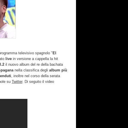
 programma televisivo spagnolo "
El
ato
live
in versione a cappella la hit
l.2
il nuovo album del re della bachata
Spagana
nella classifica degli
album più
venduti
, inoltre nel corso della serata
nole su
Twitter
. Di seguito il video