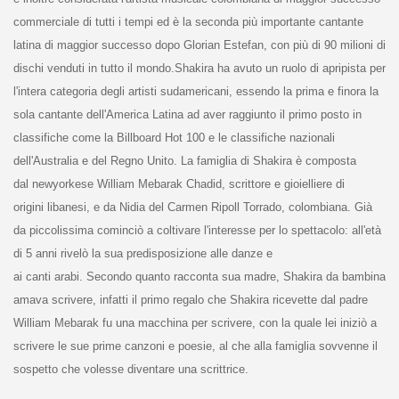
commerciale di tutti i tempi ed è la seconda più importante cantante
latina di maggior successo dopo Glorian Estefan, con più di 90 milioni di
dischi venduti in tutto il mondo.Shakira ha avuto un ruolo di apripista per
l'intera categoria degli artisti sudamericani, essendo la prima e finora la
sola cantante dell'America Latina ad aver raggiunto il primo posto in
classifiche come la Billboard
Hot 100 e le classifiche nazionali
dell'Australia e del Regno Unito.
La famiglia
di Shakira è composta
dal newyorkese
William Mebarak Chadid, scrittore
e gioielliere
di
origini libanesi
, e da Nidia del Carmen Ripoll Torrado, colombiana
. Già
da piccolissima cominciò a coltivare l'interesse per lo spettacolo
: all'età
di 5 anni rivelò la sua predisposizione alle danze e
ai canti
arabi.
Secondo quanto racconta sua madre, Shakira da bambina
amava scrivere, infatti il primo regalo che Shakira ricevette dal padre
William Mebarak fu una macchina per scrivere, con la quale lei iniziò a
scrivere le sue prime canzoni e poesie, al che alla famiglia sovvenne il
sospetto che volesse diventare una scrittrice.