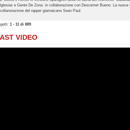
Iglesias e Gente De Zona in collaborazione con Descemer Bueno. La nuova v
collanorazione del rapper giamaicano Sean Paul.
getti:
1 - 11 di 889
AST VIDEO