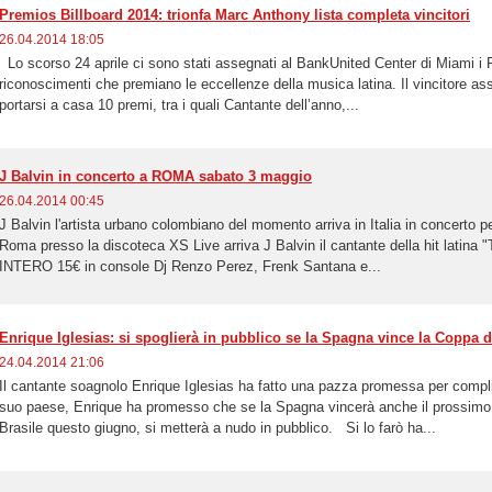
Premios Billboard 2014: trionfa Marc Anthony lista completa vincitori
26.04.2014 18:05
Lo scorso 24 aprile ci sono stati assegnati al BankUnited Center di Miami i P
riconoscimenti che premiano le eccellenze della musica latina. Il vincitore a
portarsi a casa 10 premi, tra i quali Cantante dell’anno,...
J Balvin in concerto a ROMA sabato 3 maggio
26.04.2014 00:45
J Balvin l'artista urbano colombiano del momento arriva in Italia in concerto 
Roma presso la discoteca XS Live arriva J Balvin il cantante della hit lati
INTERO 15€ in console Dj Renzo Perez, Frenk Santana e...
Enrique Iglesias: si spoglierà in pubblico se la Spagna vince la Coppa
24.04.2014 21:06
Il cantante soagnolo Enrique Iglesias ha fatto una pazza promessa per compli
suo paese, Enrique ha promesso che se la Spagna vincerà anche il prossimo m
Brasile questo giugno, si metterà a nudo in pubblico. Si lo farò ha...