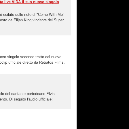
ta live VIDA il suo nuovo singolo
 è esibito sulle note di "Come With Me"
osto da Elijah King vincitore del Super
nuovo singolo secondo tratto dal nuovo
lip ufficiale diretto da Retratos Films.
olo del cantante portoricano Elvis
o. Di seguito l'audio ufficiale: