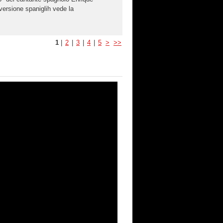
ersione spaniglih vede la
1
|
2
|
3
|
4
|
5
>
>>