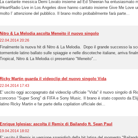
La cantante messica Demi Lovato insieme ad Ed Sheeran ha entusiasmato molti
iHeartRadio Live in Los Angeles dove hanno cantato insieme Give Me Love una
molto l’ attenzione del pubblico. Il brano molto probabilmente farà parte...
Nitro & La Melodia ascolta Meneito il nuovo singolo
22.04.2014 20:26
Finalmente la nuova hit di Nitro & La Melodia. Dopo il grande successo la sc
tormentole latino ballato sulle spiaggie e nelle discoteche italiane, arriva fina
Tropical, Nitro & La Melodia ci presentano "Meneito"...
Ricky Martin guarda il videoclip del nuovo singolo Vida
22.04.2014 17:43
E' uscito oggi accopagnato dal videoclip ufficiale "Vida" il nuovo singolo di R
concorso "Super Song" di FIFA e Sony Music. Il brano è stato coposto da Elija
latino Ricky Martin e far parte della copilation ufficiale dei...
Enrique Iglesias: ascolta il Remix di Bailando ft. Sean Paul
19.04.2014 18:02
E' uscito il Remix in versione spaniglish della hit latina del momento "Bailan