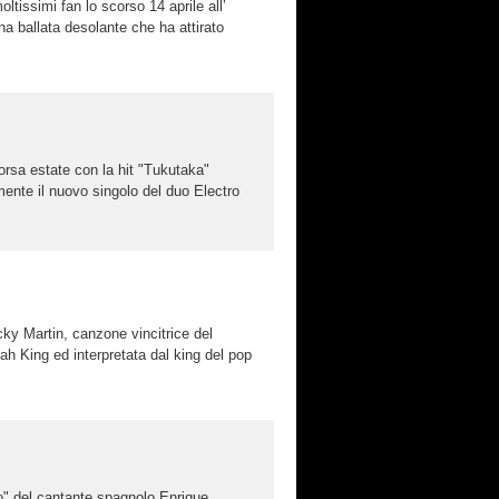
ssimi fan lo scorso 14 aprile all’
 ballata desolante che ha attirato
orsa estate con la hit "Tukutaka"
lmente il nuovo singolo del duo Electro
icky Martin, canzone vincitrice del
h King ed interpretata dal king del pop
do" del cantante spagnolo Enrique