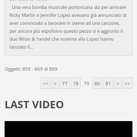
Una vera bomba musicale portoricana sta per arrivare
Ricky Martin e Jennifer Lopez avevano già annunciato di
aver cominciato a lavorare in sieme ad una canzone,
per ancora più espolisivo questo pezzo si è aggiunto il
duo Wisin & Yandel che insieme alla Lopez hanno
lanciato il...
Oggetti: 859 - 869 di 889
<<
<
77
78
79
80
81
>
>>
LAST VIDEO